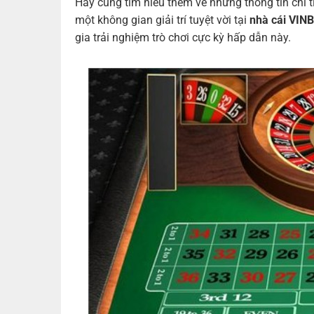
Hãy cùng tìm hiểu thêm về những thông tin chi t
một không gian giải trí tuyệt vời tại
nhà cái VIN
gia trải nghiệm trò chơi cực kỳ hấp dẫn này.