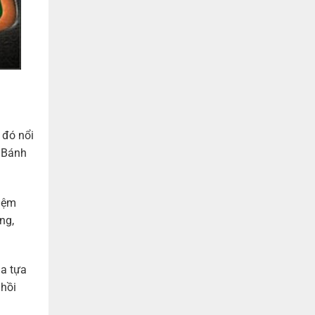
 đó nổi
. Bánh
hiệm
ng,
ủa tựa
 hồi