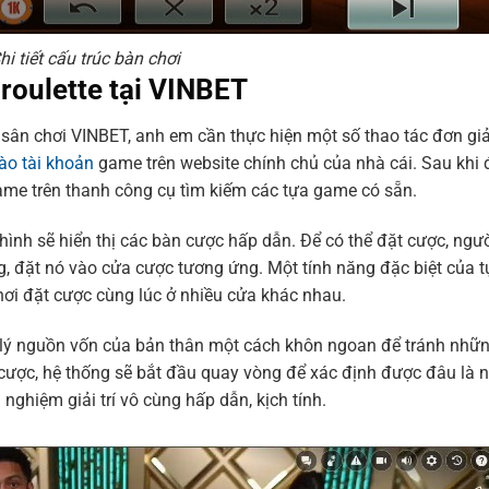
hi tiết cấu trúc bàn chơi
 roulette tại VINBET
 sân chơi VINBET, anh em cần thực hiện một số thao tác đơn gi
ào tài khoản
game trên website chính chủ của nhà cái. Sau khi 
me trên thanh công cụ tìm kiếm các tựa game có sẵn.
ình sẽ hiển thị các bàn cược hấp dẫn. Để có thể đặt cược, ngườ
, đặt nó vào cửa cược tương ứng. Một tính năng đặc biệt của 
hơi đặt cược cùng lúc ở nhiều cửa khác nhau.
 lý nguồn vốn của bản thân một cách khôn ngoan để tránh nhữn
cược, hệ thống sẽ bắt đầu quay vòng để xác định được đâu là 
nghiệm giải trí vô cùng hấp dẫn, kịch tính.