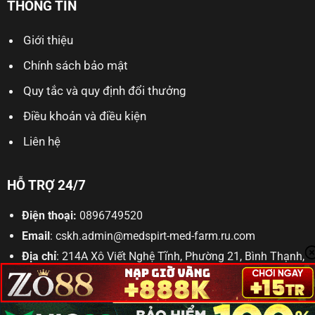
THÔNG TIN
Giới thiệu
Chính sách bảo mật
Quy tắc và quy định đổi thưởng
Điều khoản và điều kiện
Liên hệ
HỖ TRỢ 24/7
Điện thoại:
0896749520
Email
:
cskh.admin@medspirt-med-farm.ru.com
Địa chỉ
:
214A Xô Viết Nghệ Tĩnh, Phường 21, Bình Thạnh,
Hồ Chí Minh, Việt Nam