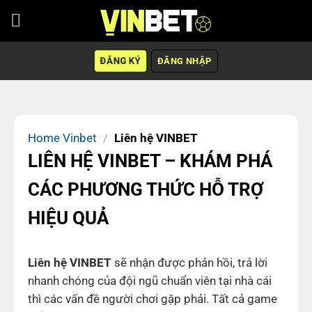
Chuyển
đến
nội
ĐĂNG KÝ
ĐĂNG NHẬP
dung
Home Vinbet
/
Liên hệ VINBET
LIÊN HỆ VINBET – KHÁM PHÁ
CÁC PHƯƠNG THỨC HỖ TRỢ
HIỆU QUẢ
Liên hệ VINBET
sẽ nhận được phản hồi, trả lời
nhanh chóng của đội ngũ chuẩn viên tại nhà cái
thì các vấn đề người chơi gặp phải. Tất cả game