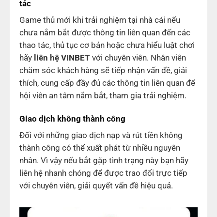
tác
Game thủ mới khi trải nghiệm tại nhà cái nếu
chưa nắm bắt được thông tin liên quan đến các
thao tác, thủ tục cơ bản hoặc chưa hiểu luật chơi
hãy
liên hệ VINBET
với chuyên viên. Nhân viên
chăm sóc khách hàng sẽ tiếp nhận vấn đề, giải
thích, cung cấp đầy đủ các thông tin liên quan để
hội viên an tâm nắm bắt, tham gia trải nghiệm.
Giao dịch không thành công
Đối với những giao dịch nạp và rút tiền không
thành công có thể xuất phát từ nhiều nguyên
nhân. Vì vậy nếu bắt gặp tình trạng này bạn hãy
liên hệ nhanh chóng để được trao đổi trực tiếp
với chuyên viên, giải quyết vấn đề hiệu quả.