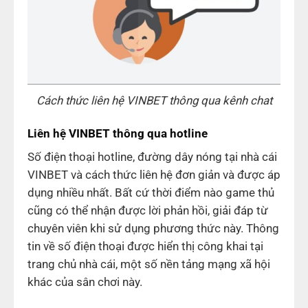
Cách thức liên hệ VINBET thông qua kênh chat
Liên hệ VINBET thông qua hotline
Số điện thoại hotline, đường dây nóng tại nhà cái
VINBET và cách thức liên hệ đơn giản và được áp
dụng nhiều nhất. Bất cứ thời điểm nào game thủ
cũng có thể nhận được lời phản hồi, giải đáp từ
chuyên viên khi sử dụng phương thức này. Thông
tin về số điện thoại được hiển thị công khai tại
trang chủ nhà cái, một số nền tảng mạng xã hội
khác của sân chơi này.