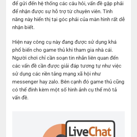
để gửi đến hệ thống các câu hỏi, vấn đề gặp phải
để nhận được sự hỗ trợ từ chuyên viên. Tính
năng này hiển thị tại góc phải của màn hình rất dễ
nhận biết.
Hiện nay công cụ này đang được sử dụng khá
phổ biến cho game thủ khi tham gia nhà cái.
Người chơi chỉ cần soạn tin nhắn liên quan đến
các vấn đề cần được giải đáp tương tự như việc
sử dụng các nền tảng mạng xã hội như
messenger hay zalo. Bên cạnh đó game thủ cũng
có thể đính kèm một số hình ảnh cụ thể mô tả
vấn đề.