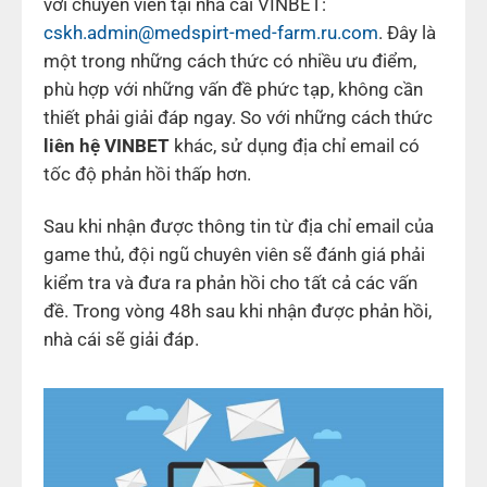
với chuyên viên tại nhà cái VINBET:
cskh.admin@medspirt-med-farm.ru.com
. Đây là
một trong những cách thức có nhiều ưu điểm,
phù hợp với những vấn đề phức tạp, không cần
thiết phải giải đáp ngay. So với những cách thức
liên hệ VINBET
khác, sử dụng địa chỉ email có
tốc độ phản hồi thấp hơn.
Sau khi nhận được thông tin từ địa chỉ email của
game thủ, đội ngũ chuyên viên sẽ đánh giá phải
kiểm tra và đưa ra phản hồi cho tất cả các vấn
đề. Trong vòng 48h sau khi nhận được phản hồi,
nhà cái sẽ giải đáp.