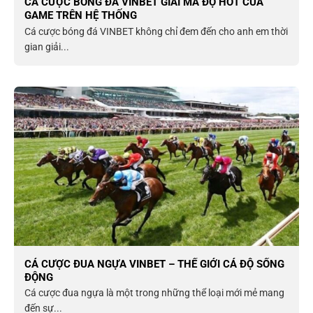
CÁ CƯỢC BÓNG ĐÁ VINBET GIẢI MÃ ĐỘ HOT CỦA
GAME TRÊN HỆ THỐNG
Cá cược bóng đá VINBET không chỉ đem đến cho anh em thời
gian giải...
CÁ CƯỢC ĐUA NGỰA VINBET – THẾ GIỚI CÁ ĐỘ SỐNG
ĐỘNG
Cá cược đua ngựa là một trong những thể loại mới mẻ mang
đến sự...