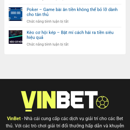
bài
Sâm
hiểu
giải
lốc
Poker – Game bài ăn tiền không thể bỏ lỡ dành
cho
trí
cho tân thủ
là
tân
mới
gì?
thủ
Chức năng bình luận bị tắt
ở
mẻ
Hướng
Poker
của
dẫn
–
Kèo cơ hội kép – Bật mí cách hái ra tiền siêu
các
cách
hiệu quả
Game
anh
chơi
bài
em
Chức năng bình luận bị tắt
ở
đơn
ăn
cược
Kèo
giản,
tiền
thủ
cơ
dễ
không
hội
thắng
thể
kép
bỏ
–
lỡ
Bật
dành
mí
cho
cách
tân
hái
thủ
ra
tiền
siêu
hiệu
quả
VinBet
- Nhà cái cung cấp các dịch vụ giải trí cho các Bet
thủ. Với các trò chơi giải trí đổi thưởng hấp dẫn và khuyễn