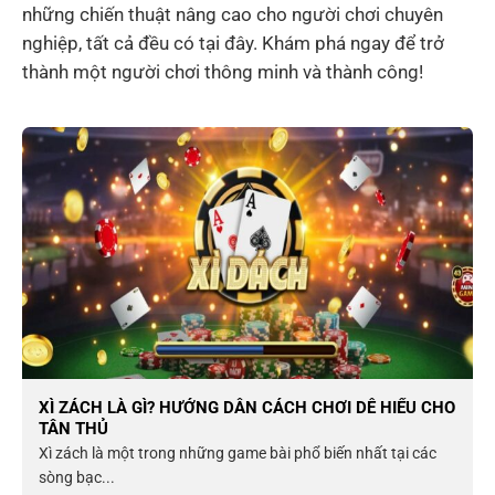
những chiến thuật nâng cao cho người chơi chuyên
nghiệp, tất cả đều có tại đây. Khám phá ngay để trở
thành một người chơi thông minh và thành công!
XÌ ZÁCH LÀ GÌ? HƯỚNG DẪN CÁCH CHƠI DỄ HIỂU CHO
TÂN THỦ
Xì zách là một trong những game bài phổ biến nhất tại các
sòng bạc...