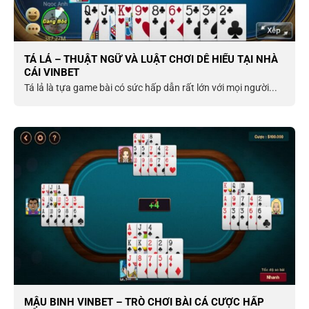
TÁ LẢ – THUẬT NGỮ VÀ LUẬT CHƠI DỄ HIỂU TẠI NHÀ
CÁI VINBET
Tá lả là tựa game bài có sức hấp dẫn rất lớn với mọi người...
MẬU BINH VINBET – TRÒ CHƠI BÀI CÁ CƯỢC HẤP