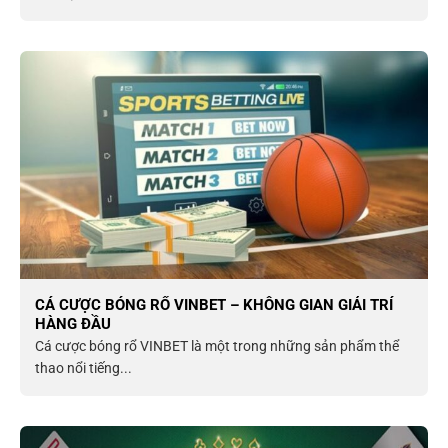
CÁ CƯỢC BÓNG RỔ VINBET – KHÔNG GIAN GIẢI TRÍ
HÀNG ĐẦU
Cá cược bóng rổ VINBET là một trong những sản phẩm thể
thao nổi tiếng...