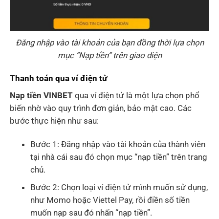
Đăng nhập vào tài khoản của bạn đồng thời lựa chọn
mục “Nạp tiền” trên giao diện
Thanh toán qua ví điện tử
Nạp tiền VINBET
qua ví điện tử là một lựa chọn phổ
biến nhờ vào quy trình đơn giản, bảo mật cao. Các
bước thực hiện như sau:
Bước 1: Đăng nhập vào tài khoản của thành viên
tại nhà cái sau đó chọn mục “nạp tiền” trên trang
chủ.
Bước 2: Chọn loại ví điện tử mình muốn sử dụng,
như Momo hoặc Viettel Pay, rồi điền số tiền
muốn nạp sau đó nhấn “nạp tiền”.