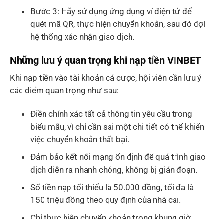
Bước 3: Hãy sử dụng ứng dụng ví điện tử để
quét mã QR, thực hiện chuyển khoản, sau đó đợi
hệ thống xác nhận giao dịch.
Những lưu ý quan trọng khi nạp tiền VINBET
Khi nạp tiền vào tài khoản cá cược, hội viên cần lưu ý
các điểm quan trọng như sau:
Điền chính xác tất cả thông tin yêu cầu trong
biểu mẫu, vì chỉ cần sai một chi tiết có thể khiến
việc chuyển khoản thất bại.
Đảm bảo kết nối mạng ổn định để quá trình giao
dịch diễn ra nhanh chóng, không bị gián đoạn.
Số tiền nạp tối thiểu là 50.000 đồng, tối đa là
150 triệu đồng theo quy định của nhà cái.
Chỉ thực hiện chuyển khoản trong khung giờ