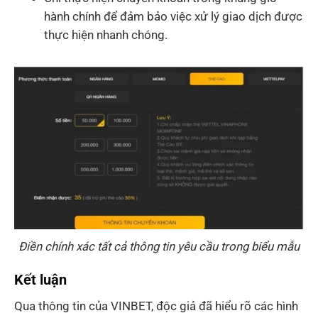
hành chính để đảm bảo việc xử lý giao dịch được
thực hiện nhanh chóng.
Điền chính xác tất cả thông tin yêu cầu trong biểu mẫu
Kết luận
Qua thông tin của VINBET, độc giả đã hiểu rõ các hình