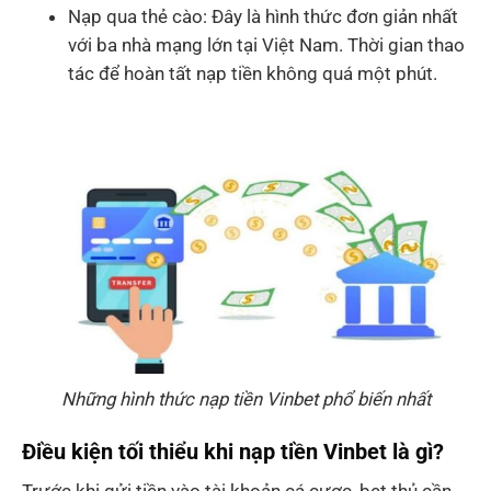
Nạp qua thẻ cào: Đây là hình thức đơn giản nhất
với ba nhà mạng lớn tại Việt Nam. Thời gian thao
tác để hoàn tất nạp tiền không quá một phút.
Những hình thức nạp tiền Vinbet phổ biến nhất
Điều kiện tối thiểu khi nạp tiền Vinbet là gì?