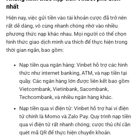
nhất
Hiện nay, việc gửi tiền vào tài khoản cược đã trở nên
rất dễ dàng, vô cùng nhanh chóng nhờ vào nhiều
phương thức nạp khác nhau. Mọi người có thể chọn
hình thức giao dịch mình ưa thích để thực hiện trong
thời gian ngắn, bao gồm:
Nạp tiền qua ngân hàng: Vinbet hỗ trợ các hình
thức như internet banking, ATM, và nạp tiền tại
quầy. Các ngân hàng lớn được liên kết bao gồm
Vietcombank, Vietinbank, Sacombank,
Techcombank, và nhiều ngân hàng khác.
Nạp tiền qua ví điện tử: Vinbet hỗ trợ hai ví điện
tử chính là Momo và Zalo Pay. Quy trình nạp tiền
qua ví điện tử rất nhanh chóng; cược thủ chỉ cần
quét mã QR để thực hiện chuyển khoản.