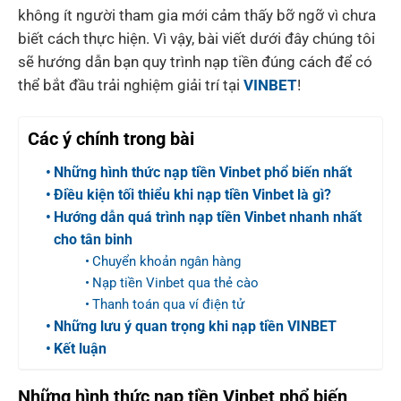
không ít người tham gia mới cảm thấy bỡ ngỡ vì chưa
biết cách thực hiện. Vì vậy, bài viết dưới đây chúng tôi
sẽ hướng dẫn bạn quy trình nạp tiền đúng cách để có
thể bắt đầu trải nghiệm giải trí tại
VINBET
!
Các ý chính trong bài
Những hình thức nạp tiền Vinbet phổ biến nhất
Điều kiện tối thiểu khi nạp tiền Vinbet là gì?
Hướng dẫn quá trình nạp tiền Vinbet nhanh nhất
cho tân binh
Chuyển khoản ngân hàng
Nạp tiền Vinbet qua thẻ cào
Thanh toán qua ví điện tử
Những lưu ý quan trọng khi nạp tiền VINBET
Kết luận
Những hình thức nạp tiền Vinbet phổ biến