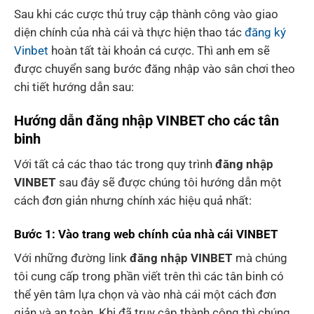
Sau khi các cược thủ truy cập thành công vào giao
diện chính của nhà cái và thực hiện thao tác
đăng ký
Vinbet
hoàn tất tài khoản cá cược. Thì anh em sẽ
được chuyển sang bước đăng nhập vào sân chơi theo
chi tiết hướng dẫn sau:
Hướng dẫn đăng nhập VINBET cho các tân
binh
Với tất cả các thao tác trong quy trình
đăng nhập
VINBET
sau đây sẽ được chúng tôi hướng dẫn một
cách đơn giản nhưng chính xác hiệu quả nhất:
Bước 1: Vào trang web chính của nhà cái VINBET
Với những đường link
đăng nhập VINBET
mà chúng
tôi cung cấp trong phần viết trên thì các tân binh có
thể yên tâm lựa chọn và vào nhà cái một cách đơn
giản và an toàn. Khi đã truy cập thành công thì chúng