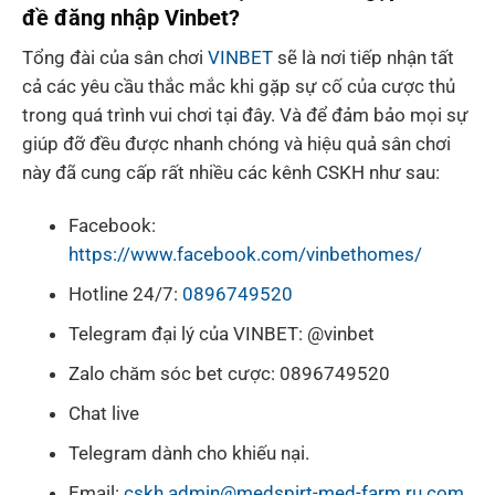
đề đăng nhập Vinbet?
Tổng đài của sân chơi
VINBET
sẽ là nơi tiếp nhận tất
cả các yêu cầu thắc mắc khi gặp sự cố của cược thủ
trong quá trình vui chơi tại đây. Và để đảm bảo mọi sự
giúp đỡ đều được nhanh chóng và hiệu quả sân chơi
này đã cung cấp rất nhiều các kênh CSKH như sau:
Facebook:
https://www.facebook.com/vinbethomes/
Hotline 24/7:
0896749520
Telegram đại lý của VINBET: @vinbet
Zalo chăm sóc bet cược: 0896749520
Chat live
Telegram dành cho khiếu nại.
Email:
cskh.admin@medspirt-med-farm.ru.com