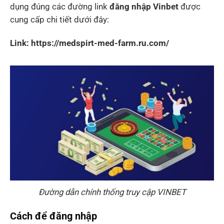
dụng đúng các đường link
đăng nhập Vinbet
được
cung cấp chi tiết dưới đây:
Link: https://medspirt-med-farm.ru.com/
Đường dẫn chính thống truy cập VINBET
Cách để đăng nhập