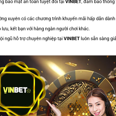
ng bảo mật an toàn tuyệt đối tại
VINBET
, đảm bảo thông 
ng xuyên có các chương trình khuyến mãi hấp dẫn dành 
lưu, kết bạn với hàng ngàn người chơi khác.
ội ngũ hỗ trợ chuyên nghiệp tại
VINBET
luôn sẵn sàng gi