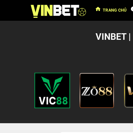
Chuyển
TRANG CHỦ
đến
nội
dung
VINBET | 