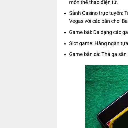
môn thể thao điện tử.
Sảnh Casino trực tuyến: T
Vegas với các bàn chơi Bac
Game bài: Đa dạng các ga
Slot game: Hàng ngàn tựa 
Game bắn cá: Thả ga săn 