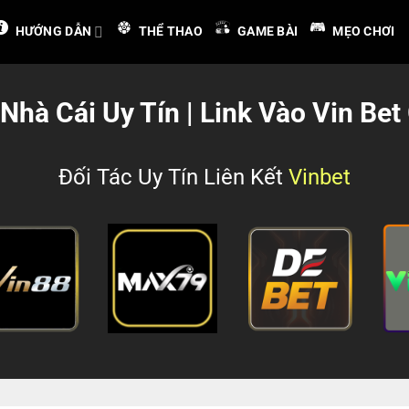
HƯỚNG DẪN
THỂ THAO
GAME BÀI
MẸO CHƠI
Nhà Cái Uy Tín | Link Vào Vin Be
Đối Tác Uy Tín Liên Kết
Vinbet