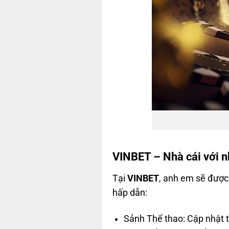
VINBET – Nhà cái với n
Tại
VINBET
, anh em sẽ được 
hấp dẫn:
Sảnh Thể thao: Cập nhật t