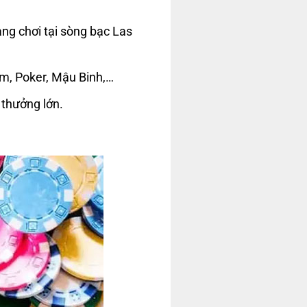
ng chơi tại sòng bạc Las
m, Poker, Mậu Binh,…
 thưởng lớn.