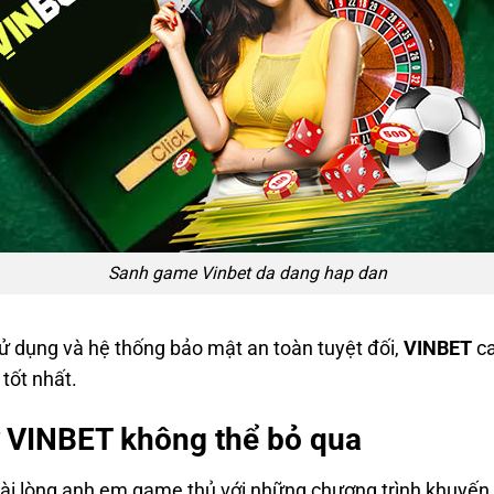
Sanh game Vinbet da dang hap dan
 sử dụng và hệ thống bảo mật an toàn tuyệt đối,
VINBET
ca
 tốt nhất.
ừ VINBET không thể bỏ qua
hài lòng anh em game thủ với những chương trình khuyến 