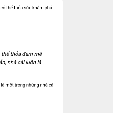
m có thể thỏa sức khám phá
ó thể thỏa đam mê
n, nhà cái luôn là
 là một trong những nhà cái