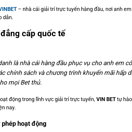
VINBET
– nhà cái giải trí trực tuyến hàng đầu, nơi anh e
p dẫn.
 đẳng cấp quốc tế
anh là nhà cái hàng đầu phục vụ cho anh em c
i các chính sách và chương trình khuyến mãi hấp dẫ
ho mọi Bet thủ.
t động trong lĩnh vực giải trí trực tuyến,
VIN BET
tự hào
iện nay.
y phép hoạt động