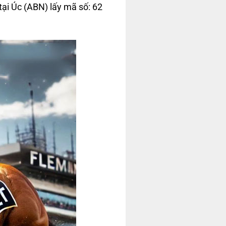
ại Úc (ABN) lấy mã số: 62