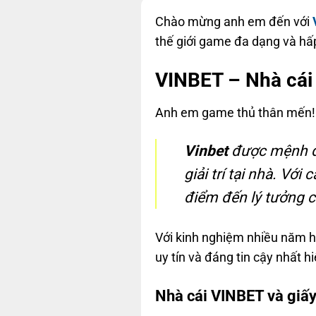
Chào mừng anh em đến với
thế giới game đa dạng và hấ
VINBET – Nhà cái
Anh em game thủ thân mến!
Vinbet
được mệnh d
giải trí tại nhà. Vớ
điểm đến lý tưởng c
Với kinh nghiệm nhiều năm hoạ
uy tín và đáng tin cậy nhất h
Nhà cái VINBET và giấ