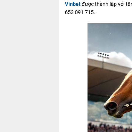
Vinbet
được thành lập với t
653 091 715.