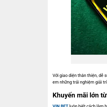
Với giao diện thân thiện, dễ
em những trải nghiệm giải trí
Khuyến mãi lớn t
VIN BET
luôn biết cách làm 