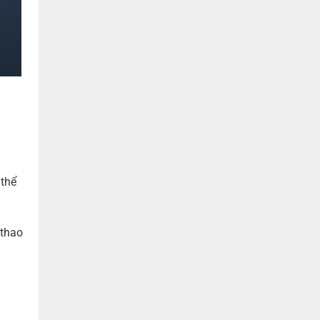
 thể
 thao