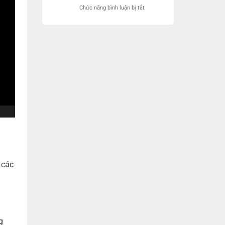
ăn
dễ
Chức năng bình luận bị tắt
ở
tiền
thắng
Kèo
không
cơ
thể
hội
bỏ
kép
lỡ
–
dành
Bật
cho
mí
tân
cách
thủ
hái
ra
tiền
siêu
hiệu
quả
 các
g