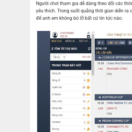
Người chơi tham gia dễ dàng theo dõi các thông
yêu thích. Trong suốt quãng thời gian diễn ra 
để anh em không bỏ lỡ bất cứ tin tức nào.