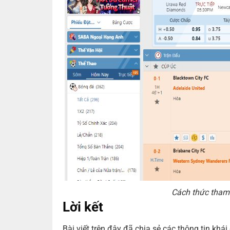
Cách thức tham 
Lời kết
Bài viết trên đây đã chia sẻ các thông tin kh