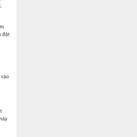
,
am
n đặt
g vào
t
 này