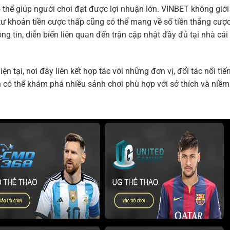
 thể giúp người chơi đạt được lợi nhuận lớn. VINBET không giớ
tư khoản tiền cược thấp cũng có thể mang về số tiền thắng cược
ng tin, diễn biến liên quan đến trận cập nhật đầy đủ tại nhà cái
n tại, nơi đây liên kết hợp tác với những đơn vị, đối tác nổi tiế
bạn có thể khám phá nhiều sảnh chơi phù hợp với sở thích và niềm