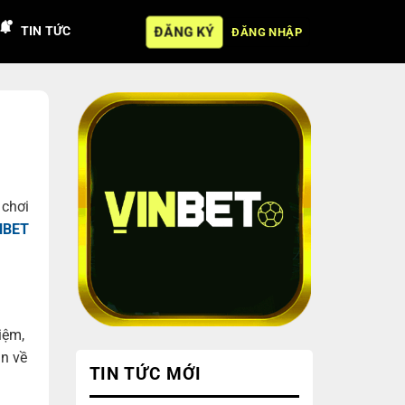
TIN TỨC
ĐĂNG KÝ
ĐĂNG NHẬP
 chơi
NBET
iệm,
in về
TIN TỨC MỚI