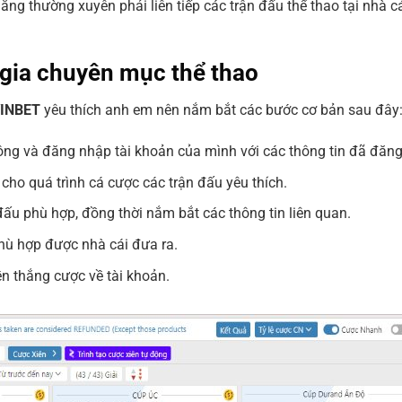
ng thường xuyên phải liên tiếp các trận đấu thể thao tại nhà cá
gia chuyên mục thể thao
VINBET
yêu thích anh em nên nắm bắt các bước cơ bản sau đây
ng và đăng nhập tài khoản của mình với các thông tin đã đăng
cho quá trình cá cược các trận đấu yêu thích.
ấu phù hợp, đồng thời nắm bắt các thông tin liên quan.
phù hợp được nhà cái đưa ra.
iền thắng cược về tài khoản.