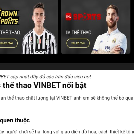
NBET cập nhật đầy đủ các trận đấu siêu hot
 thể thao VINBET nổi bật
ian thể thao chất lượng tại VINBET anh em sẽ không thể bỏ qua
 quen thuộc
ày người chơi sẽ hài lòng với giao diện đồ họa, cách thiết kế tôn