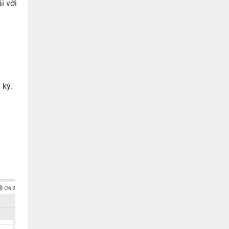
i với
:
 ký.