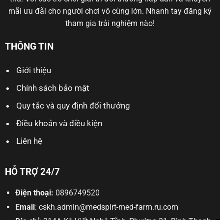
mãi ưu đãi cho người chơi vô cùng lớn. Nhanh tay đăng ký
tham gia trải nghiệm nào!
THÔNG TIN
Giới thiệu
Chính sách bảo mật
Quy tắc và quy định đổi thưởng
Điều khoản và điều kiện
Liên hệ
HỖ TRỢ 24/7
Điện thoại:
0896749520
Email
:
cskh.admin@medspirt-med-farm.ru.com