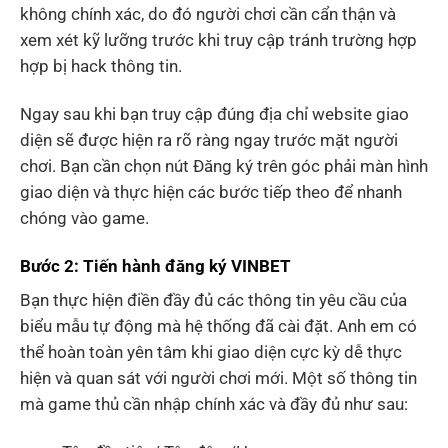
không chính xác, do đó người chơi cần cẩn thận và
xem xét kỹ lưỡng trước khi truy cập tránh trường hợp
hợp bị hack thông tin.
Ngay sau khi bạn truy cập đúng địa chỉ website giao
diện sẽ được hiện ra rõ ràng ngay trước mặt người
chơi. Bạn cần chọn nút Đăng ký trên góc phải màn hình
giao diện và thực hiện các bước tiếp theo để nhanh
chóng vào game.
Bước 2: Tiến hành đăng ký VINBET
Bạn thực hiện điền đầy đủ các thông tin yêu cầu của
biểu mẫu tự động mà hệ thống đã cài đặt. Anh em có
thể hoàn toàn yên tâm khi giao diện cực kỳ dễ thực
hiện và quan sát với người chơi mới. Một số thông tin
mà game thủ cần nhập chính xác và đầy đủ như sau: