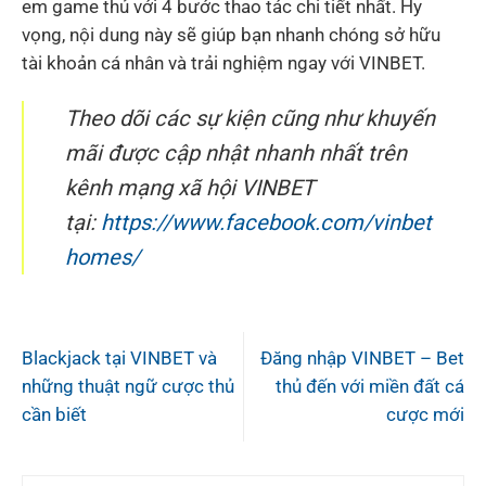
em game thủ với 4 bước thao tác chi tiết nhất. Hy
vọng, nội dung này sẽ giúp bạn nhanh chóng sở hữu
tài khoản cá nhân và trải nghiệm ngay với VINBET.
Theo dõi các sự kiện cũng như khuyến
mãi được cập nhật nhanh nhất trên
kênh mạng xã hội VINBET
tại:
https://www.facebook.com/vinbet
homes/
Blackjack tại VINBET và
Đăng nhập VINBET – Bet
những thuật ngữ cược thủ
thủ đến với miền đất cá
cần biết
cược mới