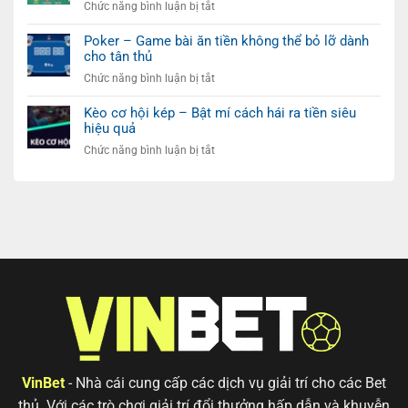
Game
Chức năng bình luận bị tắt
ở
dễ
bài
Sâm
hiểu
giải
lốc
Poker – Game bài ăn tiền không thể bỏ lỡ dành
cho
trí
cho tân thủ
là
tân
mới
gì?
thủ
Chức năng bình luận bị tắt
ở
mẻ
Hướng
Poker
của
dẫn
–
Kèo cơ hội kép – Bật mí cách hái ra tiền siêu
các
cách
hiệu quả
Game
anh
chơi
bài
em
Chức năng bình luận bị tắt
ở
đơn
ăn
cược
Kèo
giản,
tiền
thủ
cơ
dễ
không
hội
thắng
thể
kép
bỏ
–
lỡ
Bật
dành
mí
cho
cách
tân
hái
thủ
ra
tiền
siêu
hiệu
quả
VinBet
- Nhà cái cung cấp các dịch vụ giải trí cho các Bet
thủ. Với các trò chơi giải trí đổi thưởng hấp dẫn và khuyễn