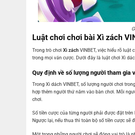
G
Luật chơi chơi bài Xì zách V
Trong trò chơi
Xì zách
VINBET, việc hiểu rõ luật 
trong mọi ván cược. Dưới đây là luật chơi Xì dách
Quy định về số lượng người tham gia v
Trong Xì dách VINBET, số lượng người chơi tron
hợp thêm người thứ năm vào bàn chơi. Mỗi người
chơi.
Số tiền cược của từng người phải được đặt trên 
Ngược lại, nếu thua thì toàn bộ số tiền cược sẽ
Một trong những người chơi sẽ đóng vai trò là nh