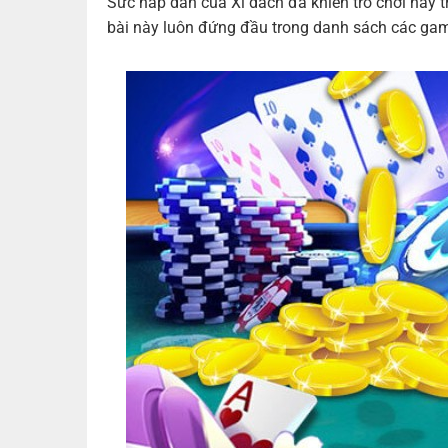
Sức hấp dẫn của Xì dách đã khiến trò chơi này t
bài này luôn đứng đầu trong danh sách các gam