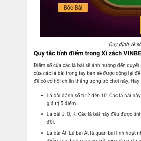
Quy định về s
Quy tắc tính điểm trong Xì zách VINB
Điểm số của các lá bài sẽ ảnh hưởng đến quyết 
của các lá bài trong tay bạn sẽ được cộng lại đ
để có cơ hội chiến thắng trong trò chơi này. Hãy
Lá bài đánh số từ 2 đến 10: Các lá bài này 
giá trị 5 điểm.
Lá bài J, Q, K: Các lá bài này đều được tín
đổi.
Lá bài Át: Lá bài Át là quân bài linh hoạt 
điểm, tùy thuộc vào sự kết hợp với các lá b