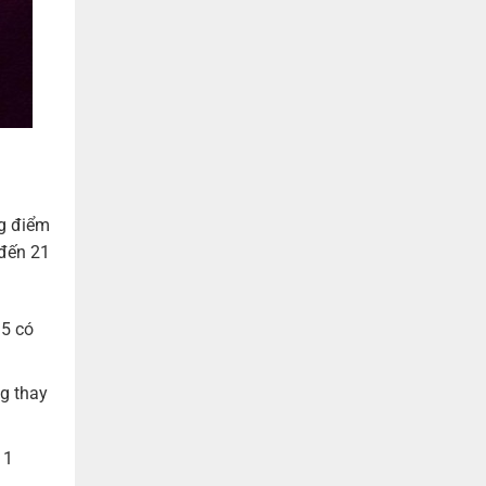
ng điểm
 đến 21
 5 có
ng thay
11