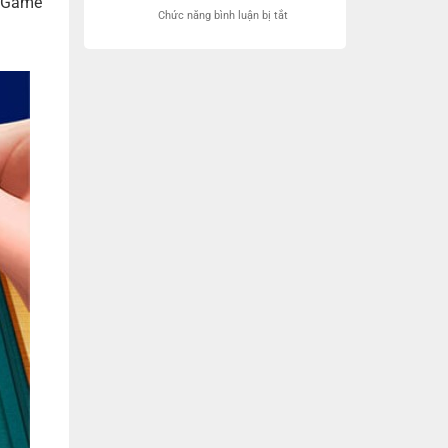
. Game
ăn
dễ
Chức năng bình luận bị tắt
ở
tiền
thắng
Kèo
không
cơ
thể
hội
bỏ
kép
lỡ
–
dành
Bật
cho
mí
tân
cách
thủ
hái
ra
tiền
siêu
hiệu
quả