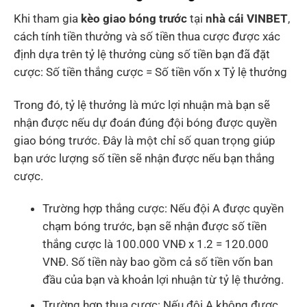
Khi tham gia
kèo giao bóng trước
tại
nhà cái VINBET
,
cách tính tiền thưởng và số tiền thua cược được xác
định dựa trên tỷ lệ thưởng cùng số tiền bạn đã đặt
cược: Số tiền thắng cược = Số tiền vốn x Tỷ lệ thưởng
Trong đó, tỷ lệ thưởng là mức lợi nhuận mà bạn sẽ
nhận được nếu dự đoán đúng đội bóng được quyền
giao bóng trước. Đây là một chỉ số quan trọng giúp
bạn ước lượng số tiền sẽ nhận được nếu bạn thắng
cược.
Trường hợp thắng cược: Nếu đội A được quyền
chạm bóng trước, bạn sẽ nhận được số tiền
thắng cược là 100.000 VNĐ x 1.2 = 120.000
VNĐ. Số tiền này bao gồm cả số tiền vốn ban
đầu của bạn và khoản lợi nhuận từ tỷ lệ thưởng.
Trường hợp thua cược: Nếu đội A không được