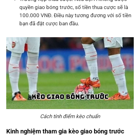
quyền giao bóng trước, số tiền thua cược sẽ là
100.000 VNĐ. Điều này tương đương với số tiền
bạn đã đặt cược ban đầu.
Cách tính điểm kèo chuẩn
Kinh nghiệm tham gia kèo giao bóng trước