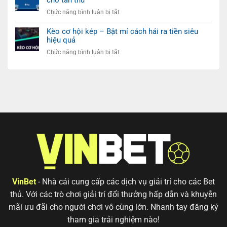
cho tân thủ
tân
mới
gì?
thủ
Chức năng bình luận bị tắt
ở
mẻ
Hướng
Poker
của
dẫn
–
Kèo cơ hội kép – Bật mí cách hái ra tiền siêu
các
cách
hiệu quả
Game
anh
chơi
bài
em
Chức năng bình luận bị tắt
ở
đơn
ăn
cược
Kèo
giản,
tiền
thủ
cơ
dễ
không
hội
thắng
thể
kép
bỏ
–
lỡ
Bật
dành
mí
cho
cách
tân
hái
thủ
ra
tiền
siêu
hiệu
quả
VinBet
- Nhà cái cung cấp các dịch vụ giải trí cho các Bet
thủ. Với các trò chơi giải trí đổi thưởng hấp dẫn và khuyễn
mãi ưu đãi cho người chơi vô cùng lớn. Nhanh tay đăng ký
tham gia trải nghiệm nào!