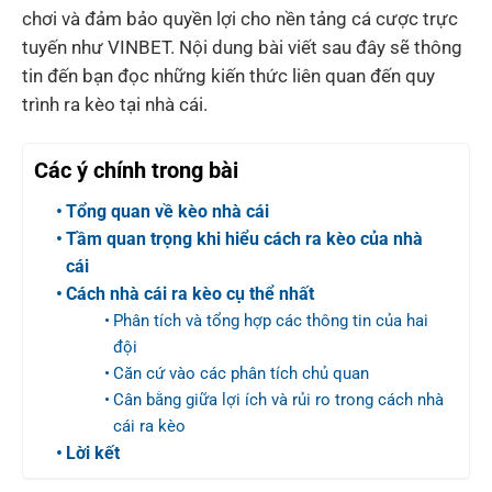
chơi và đảm bảo quyền lợi cho nền tảng cá cược trực
tuyến như VINBET. Nội dung bài viết sau đây sẽ thông
tin đến bạn đọc những kiến thức liên quan đến quy
trình ra kèo tại nhà cái.
Các ý chính trong bài
Tổng quan về kèo nhà cái
Tầm quan trọng khi hiểu cách ra kèo của nhà
cái
Cách nhà cái ra kèo cụ thể nhất
Phân tích và tổng hợp các thông tin của hai
đội
Căn cứ vào các phân tích chủ quan
Cân bằng giữa lợi ích và rủi ro trong cách nhà
cái ra kèo
Lời kết