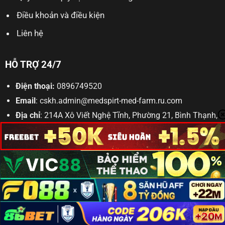
Điều khoản và điều kiện
Liên hệ
HỖ TRỢ 24/7
Điện thoại:
0896749520
Email
:
cskh.admin@medspirt-med-farm.ru.com
Địa chỉ
:
214A Xô Viết Nghệ Tĩnh, Phường 21, Bình Thạnh,
Hồ Chí Minh, Việt Nam
©
VINBET
.