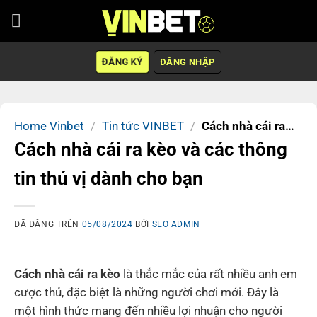
Chuyển
đến
nội
ĐĂNG KÝ
ĐĂNG NHẬP
dung
Home Vinbet
/
Tin tức VINBET
/
Cách nhà cái ra
kèo
Cách nhà cái ra kèo và các thông
tin thú vị dành cho bạn
ĐÃ ĐĂNG TRÊN
05/08/2024
BỞI
SEO ADMIN
Cách nhà cái ra kèo
là thắc mắc của rất nhiều anh em
cược thủ, đặc biệt là những người chơi mới. Đây là
một hình thức mang đến nhiều lợi nhuận cho người